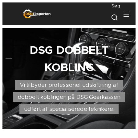
Søg
DSG DOBBELT
KOBLING
Vi tilbyder professionel udskiftning af
dobbelt koblingen på DSG Gearkassen
udført af specialiserede teknikere.