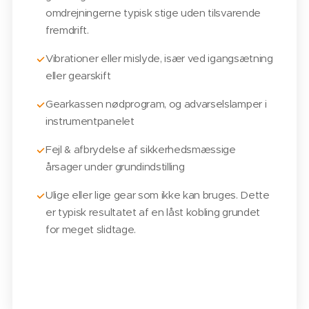
omdrejningerne typisk stige uden tilsvarende
fremdrift.
Vibrationer eller mislyde, især ved igangsætning
eller gearskift
Gearkassen nødprogram, og advarselslamper i
instrumentpanelet
Fejl & afbrydelse af sikkerhedsmæssige
årsager under grundindstilling
Ulige eller lige gear som ikke kan bruges. Dette
er typisk resultatet af en låst kobling grundet
for meget slidtage.