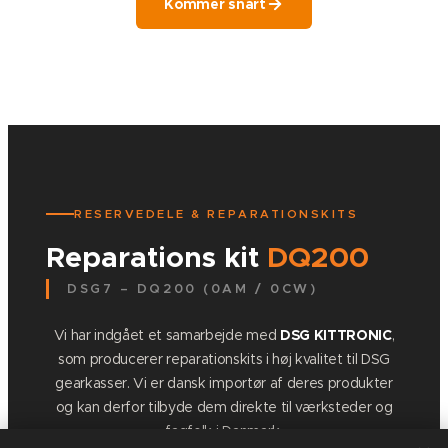
Kommer snart
RESERVEDELE & REPARATIONSKITS
Reparations kit
DQ200
DSG7 – DQ200 (0AM / 0CW)
Vi har indgået et samarbejde med
DSG KITTRONIC
,
som producerer reparationskits i høj kvalitet til DSG
gearkasser. Vi er dansk importør af deres produkter
og kan derfor tilbyde dem direkte til værksteder og
fagfolk i Danmark.