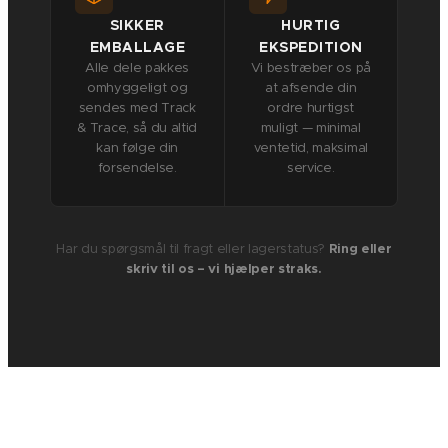
SIKKER
HURTIG
EMBALLAGE
EKSPEDITION
Alle dele pakkes
Vi bestræber os på
omhyggeligt og
at afsende din
sendes med Track
ordre hurtigst
& Trace, så du altid
muligt — minimal
kan følge din
ventetid, maksimal
forsendelse.
service.
Har du spørgsmål til fragt eller lagerstatus?
Ring eller
skriv til os – vi hjælper straks.