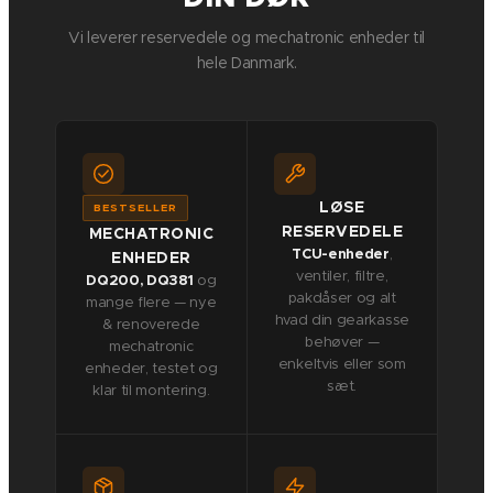
Vi leverer reservedele og mechatronic enheder til
hele Danmark.
LØSE
BESTSELLER
RESERVEDELE
MECHATRONIC
TCU-enheder
,
ENHEDER
ventiler, filtre,
DQ200, DQ381
og
pakdåser og alt
mange flere — nye
hvad din gearkasse
& renoverede
behøver —
mechatronic
enkeltvis eller som
enheder, testet og
sæt.
klar til montering.