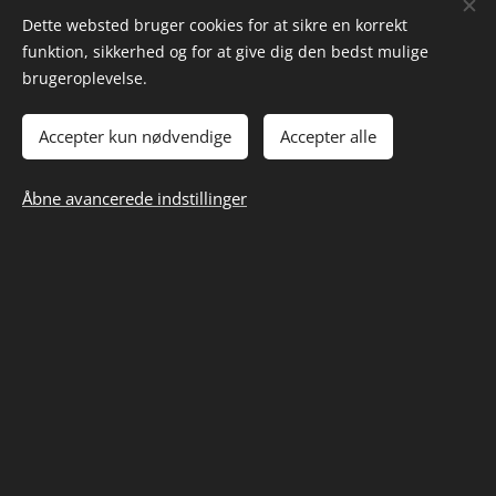
Sortimentet omfatter blandt andet akkumulator-kit,
Dette websted bruger cookies for at sikre en korrekt
akkumulator & ventil hus, samt pakningssæt til DQ200.
funktion, sikkerhed og for at give dig den bedst mulige
Produkterne er kendt for deres høje kvalitet, præcise
brugeroplevelse.
pasform som gør produktet meget mere holdbart ift.
andre løsninger på markedet.
Accepter kun nødvendige
Accepter alle
Med
KITTRONIC
kan vi tilbyde reservedele, der lever
op til de krav, professionelle værksteder forventer, når
Åbne avancerede indstillinger
der arbejdes med DSG-reparationer.
Akkumulator
Forstærket indbygnings hus
Pakningssæt
Dansk Importør