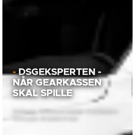
-
DSGEKSPERTEN -
NÅR GEARKASSEN
SKAL SPILLE
Gearkasser, Mechatronic Enheder, TCU Enheder &
reservedele. Alt samlet et sted.