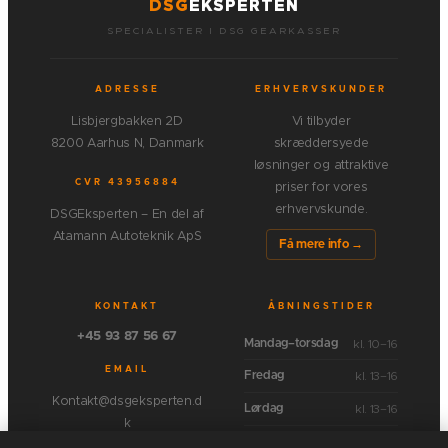
DSG
EKSPERTEN
SPECIALISTER I DSG GEARKASSER
ADRESSE
ERHVERVSKUNDER
Lisbjergbakken 2D
Vi tilbyder
8200 Aarhus N, Danmark
skræddersyede
løsninger og attraktive
CVR 43956884
priser for vores
erhvervskunde.
DSGEksperten – En del af
Atamann Autoteknik ApS
Få mere info →
KONTAKT
ÅBNINGSTIDER
+45 93 87 56 67
kl. 10–16
Mandag–torsdag
EMAIL
kl. 13–16
Fredag
Kontakt@dsgeksperten.d
kl. 13–16
Lørdag
k
Lukket
Søndag