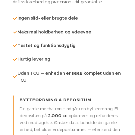
driftssikkerhed og præcision i dit gearskifte.
Ingen slid- eller brugte dele
Maksimal holdbarhed og ydeevne
Testet og funktionsdygtig
Hurtig levering
IKKE
Uden TCU — enheden er
komplet uden en
TCU
BYTTEORDNING & DEPOSITUM
Din gamle mechatronic indgår i en bytteordning. Et
depositum på
2.000 kr.
opkræves og refunderes
ved modtagelse. Ønsker du at beholde din gamle
enhed, beholder vi depositummet — eller send den