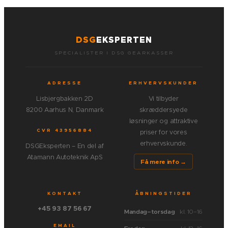
DSG
EKSPERTEN
SPECIALISTER I DSG GEARKASSER
ADRESSE
ERHVERVSKUNDER
Lisbjergbakken 2D
Vi tilbyder
8200 Aarhus N, Danmark
skræddersyede
løsninger og attraktive
CVR 43956884
priser for vores
erhvervskunde.
DSGEksperten – En del af
Atamann Autoteknik ApS
Få mere info →
KONTAKT
ÅBNINGSTIDER
+45 93 87 56 67
Mandag–torsdag
kl. 10–16
EMAIL